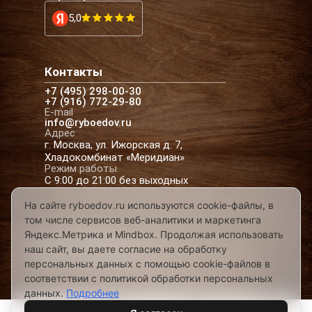
5,0
Контакты
+7 (495) 298-00-30
+7 (916) 772-29-80
E-mail
info@ryboedov.ru
Адрес
г. Москва, ул. Ижорская д. 7,
Хладокомбинат «Меридиан»
Режим работы
С 9:00 до 21:00 без выходных
На сайте ryboedov.ru используются cookie-файлы, в
том числе сервисов веб-аналитики и маркетинга
© 2026,
Рыбоедовъ
— доставка рыбы и
Яндекс.Метрика и Mindbox. Продолжая использовать
морепродуктов в Москве
наш сайт, вы даете согласие на обработку
Предложения на сайте не являются офертой
персональных данных с помощью cookie-файлов в
Разработано в
соответствии с политикой обработки персональных
данных.
Подробнее