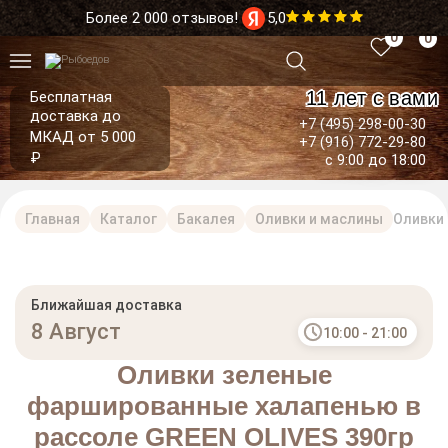
Более 2 000 отзывов!
5,0
0
0
11 лет с вами
Бесплатная
доставка до
+7 (495) 298-00-30
МКАД от 5 000
+7 (916) 772-29-80
₽
с 9:00 до 18:00
Главная
Каталог
Бакалея
Оливки и маслины
Оливки 
Ближайшая доставка
8 Август
10:00 - 21:00
Оливки зеленые
фаршированные халапенью в
рассоле GREEN OLIVES 390гр