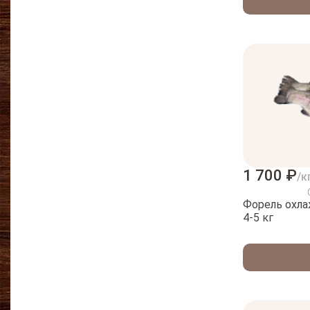
1 700 ₽
/к
Форель охлажденная К
4-5 кг