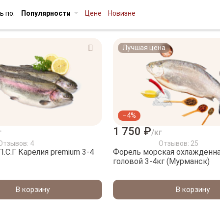
ь по:
Популярности
Цене
Новизне
Лучшая цена
–4%
1 750 ₽
г
/кг
Отзывов: 4
Отзывов: 25
П.С.Г Карелия premium 3-4
Форель морская охлажденна
головой 3-4кг (Мурманск)
В корзину
В корзину