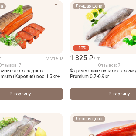
на
Лучшая цена
–10%
1 825 ₽
г
/кг
2 215 ₽
Отзывов: 7
Отзывов: 7
рального холодного
Форель филе на коже охлаж
mium (Карелия) вес 1.5кг+
Premium 0,7-0,9кг
В корзину
В корзину
Лучшая цена