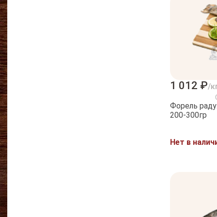
1 012 ₽
/к
Форель раду
200-300гр
Нет в налич