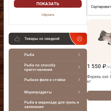
Сортироват
Товары со скидкой
Рыба
Рыба по способу
1 550 ₽
/к
приготовления
Форель охл. 
Рыбное филе и стейки
кг
Морепродукты
Рыба в маринаде для гриль и
запекания