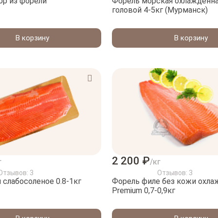
ор из форели
Форель морская охлажденна
головой 4-5кг (Мурманск)
В корзину
В корзину
2 200 ₽
г
/кг
Отзывов: 3
Отзывов: 3
 слабосоленое 0.8-1кг
Форель филе без кожи охла
Premium 0,7-0,9кг