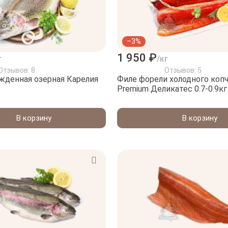
–3%
1 950 ₽
г
/кг
Отзывов: 8
Отзывов: 5
жденная озерная Карелия
Филе форели холодного коп
Premium Деликатес 0.7-0.9кг
В корзину
В корзину