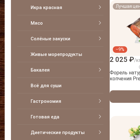
Лучшая це
Икра красная
Мясо
Солёные закуски
–9%
Живые морепродукты
2 025 ₽
/к
Бакалея
Форель нату
копчения Pre
Всё для суши
Гастрономия
Готовая еда
Диетические продукты