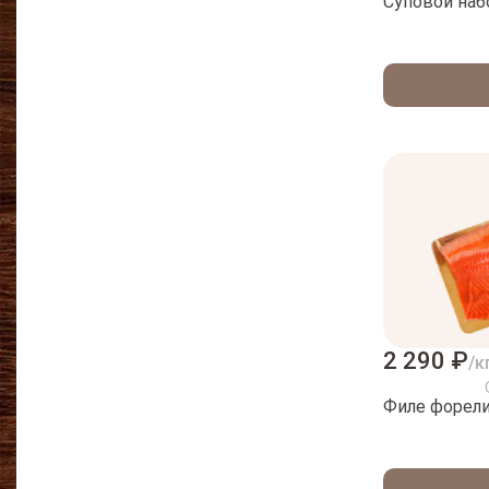
Суповой наб
2 290 ₽
/к
Филе форели