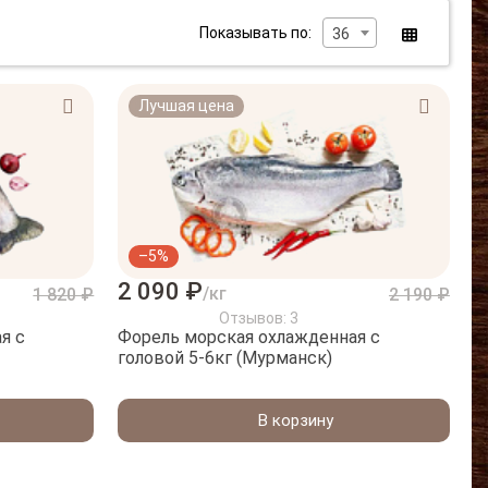
Показывать по:
36
Лучшая цена
–5%
2 090 ₽
/кг
1 820 ₽
2 190 ₽
Отзывов: 3
я с
Форель морская охлажденная с
головой 5-6кг (Мурманск)
В корзину