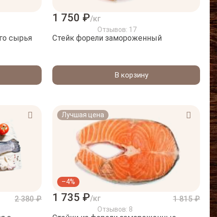
1 750 ₽
/кг
Отзывов: 17
го сырья
Стейк форели замороженный
В корзину
Лучшая цена
–4%
1 735 ₽
/кг
2 380 ₽
1 815 ₽
Отзывов: 8