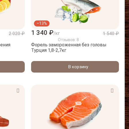
–13%
1 340 ₽
/кг
2 020 ₽
1 540 ₽
Отзывов: 8
чения
Форель замороженная без головы
Турция 1,8-2,7кг
В корзину