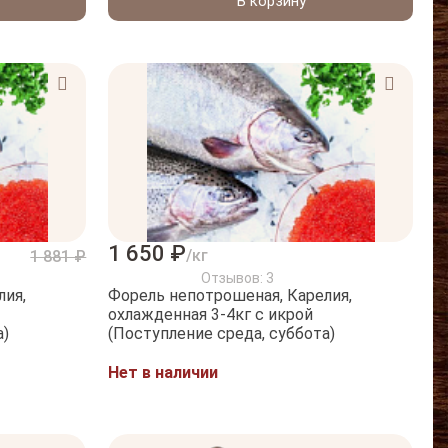
В корзину
1 650 ₽
/кг
1 881 ₽
Отзывов: 3
лия,
Форель непотрошеная, Карелия,
охлажденная 3-4кг с икрой
а)
(Поступление среда, суббота)
Нет в наличии