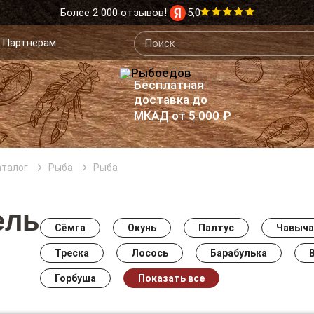
Более 2 000 отзывов!
5,0
Партнёрам
Бесплатная
доставка до
МКАД от 5 000 ₽
аталог
Рыба
Рыба
ель
Сёмга
Окунь
Палтус
Чавыча
Треска
Лосось
Барабулька
Горбуша
Показать все