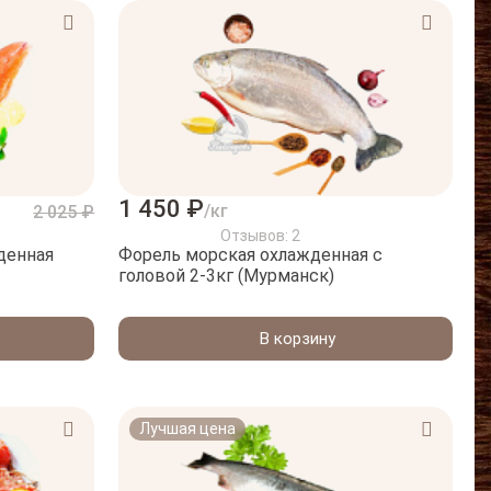
1 450 ₽
/кг
2 025 ₽
Отзывов: 2
денная
Форель морская охлажденная с
головой 2-3кг (Мурманск)
В корзину
Лучшая цена