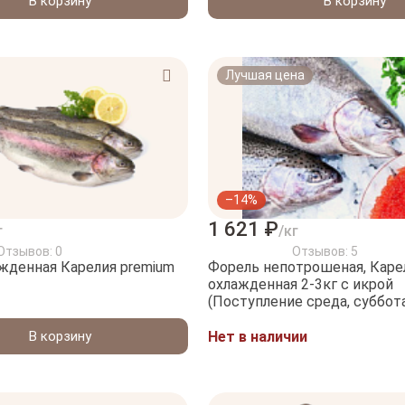
В корзину
В корзину
Лучшая цена
–14%
1 621 ₽
г
/кг
Отзывов: 0
Отзывов: 5
арелия premium
Форель непотрошеная, Каре
охлажденная 2-3кг с икрой
(Поступление среда, суббот
В корзину
Нет в наличии