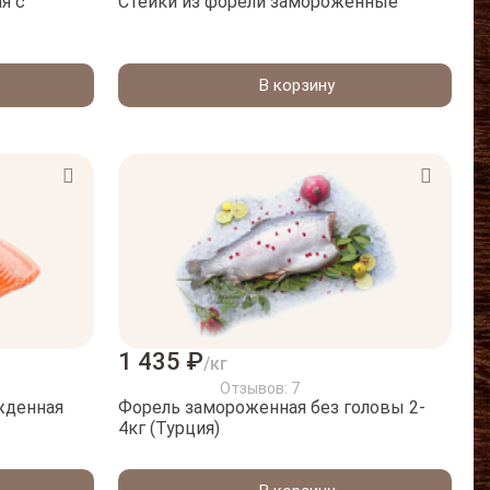
я с
Стейки из форели замороженные
В корзину
1 435 ₽
/кг
Отзывов: 7
жденная
Форель замороженная без головы 2-
4кг (Турция)