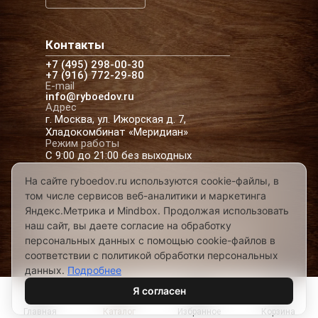
Контакты
+7 (495) 298-00-30
+7 (916) 772-29-80
E-mail
info@ryboedov.ru
Адрес
г. Москва, ул. Ижорская д. 7,
Хладокомбинат «Меридиан»
Режим работы
С 9:00 до 21:00 без выходных
На сайте ryboedov.ru используются cookie-файлы, в
том числе сервисов веб-аналитики и маркетинга
© 2026,
Рыбоедовъ
— доставка рыбы и
Яндекс.Метрика и Mindbox. Продолжая использовать
морепродуктов в Москве
наш сайт, вы даете согласие на обработку
Предложения на сайте не являются офертой
персональных данных с помощью cookie-файлов в
Разработано в
соответствии с политикой обработки персональных
данных.
Подробнее
Я согласен
Главная
Каталог
Избранное
Корзина