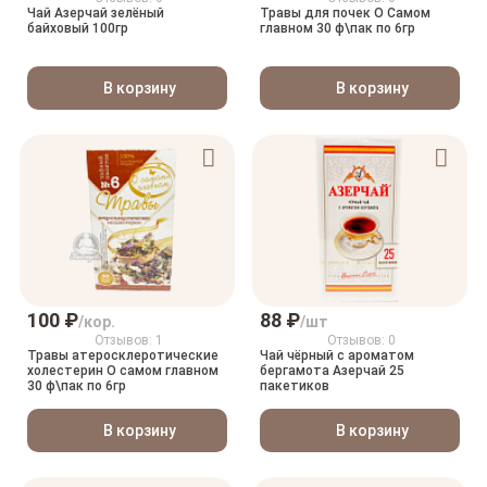
Чай Азерчай зелёный
Травы для почек О Самом
байховый 100гр
главном 30 ф\пак по 6гр
В корзину
В корзину
100 ₽
88 ₽
/кор.
/шт
Отзывов: 1
Отзывов: 0
Травы атеросклеротические
Чай чёрный с ароматом
холестерин О самом главном
бергамота Азерчай 25
30 ф\пак по 6гр
пакетиков
В корзину
В корзину