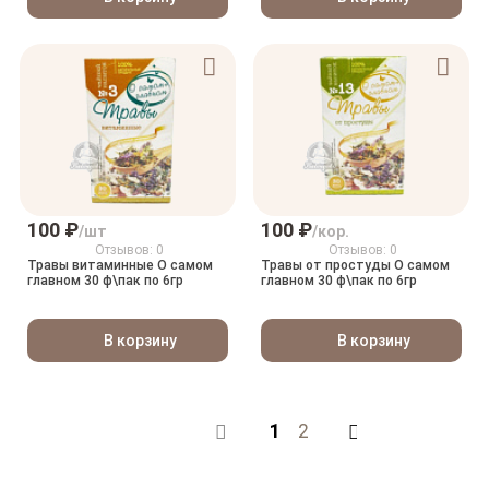
100 ₽
100 ₽
/шт
/кор.
Отзывов: 0
Отзывов: 0
Травы витаминные О самом
Травы от простуды О самом
главном 30 ф\пак по 6гр
главном 30 ф\пак по 6гр
В корзину
В корзину
1
2
Назад
В