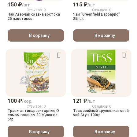
150 ₽
115 ₽
/шт
/шт
Отзывов: 0
Отзывов: 0
Чай Азерчай сказка востока
Чай "Greenfield Барбарис"
25 пакетиков
25пак
В корзину
В корзину
100 ₽
121 ₽
/кор.
/шт
Отзывов: 0
Отзывов: 0
Травы антипаразитарные О
Tess зелёный крупнолистовой
самом главном 30 ф\пак по
чай Style 100гр
6гр
В корзину
В корзину