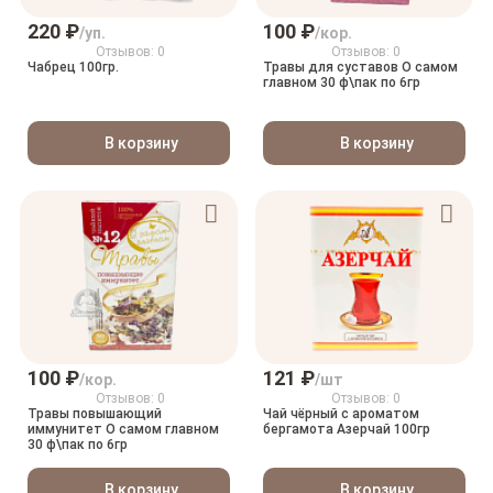
220 ₽
100 ₽
/уп.
/кор.
Отзывов: 0
Отзывов: 0
Чабрец 100гр.
Травы для суставов О самом
главном 30 ф\пак по 6гр
В корзину
В корзину
100 ₽
121 ₽
/кор.
/шт
Отзывов: 0
Отзывов: 0
Травы повышающий
Чай чёрный с ароматом
иммунитет О самом главном
бергамота Азерчай 100гр
30 ф\пак по 6гр
В корзину
В корзину