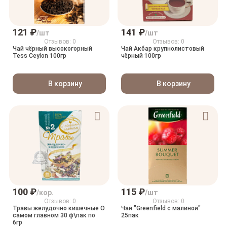
121 ₽
141 ₽
/шт
/шт
Отзывов: 0
Отзывов: 0
Чай чёрный высокогорный
Чай Акбар крупнолистовый
Tess Ceylon 100гр
чёрный 100гр
В корзину
В корзину
100 ₽
115 ₽
/кор.
/шт
Отзывов: 0
Отзывов: 0
Травы желудочно кишечные О
Чай "Greenfield с малиной"
самом главном 30 ф\пак по
25пак
6гр