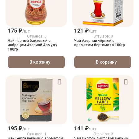
175 ₽
121 ₽
/шт
/шт
Отзывов: 0
Отзывов: 0
Чай чёрный байховый с
Чай Азерчай чёрный с
чабрецом Азерчай Армуду
ароматом бергамота 100гр
100гр
В корзину
В корзину
195 ₽
141 ₽
/шт
/шт
Отзывов: 1
Отзывов: 0
Чай Берга чёрный с ароматом
Чай Липтон листовой чёрный