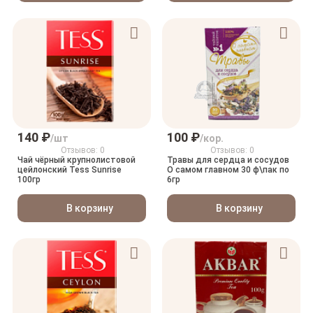
140 ₽
100 ₽
/шт
/кор.
Отзывов: 0
Отзывов: 0
Чай чёрный крупнолистовой
Травы для сердца и сосудов
цейлонский Tess Sunrise
О самом главном 30 ф\пак по
100гр
6гр
В корзину
В корзину