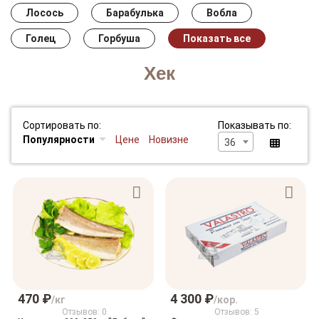
Лосось
Барабулька
Вобла
Голец
Горбуша
Показать все
Хек
Сортировать по:
Показывать по:
Популярности
Цене
Новизне
36
470 ₽
4 300 ₽
/кг
/кор.
Отзывов: 0
Отзывов: 5