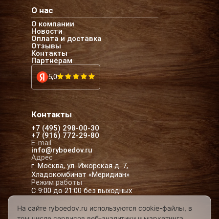
О нас
О компании
Новости
Оплата и доставка
Отзывы
Контакты
Партнёрам
5,0
Контакты
+7 (495) 298-00-30
+7 (916) 772-29-80
E-mail
info@ryboedov.ru
Адрес
г. Москва, ул. Ижорская д. 7,
Хладокомбинат «Меридиан»
Режим работы
С 9:00 до 21:00 без выходных
На сайте ryboedov.ru используются cookie-файлы, в
том числе сервисов веб-аналитики и маркетинга