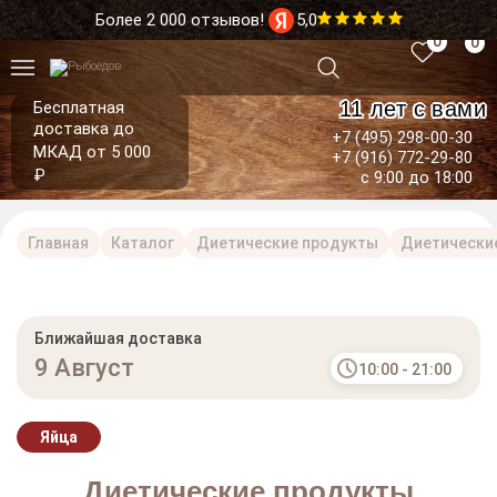
Более 2 000 отзывов!
5,0
0
0
11 лет с вами
Бесплатная
доставка до
+7 (495) 298-00-30
МКАД от 5 000
+7 (916) 772-29-80
₽
с 9:00 до 18:00
Главная
Каталог
Диетические продукты
Диетически
Ближайшая доставка
9 Август
10:00 - 21:00
Яйца
Диетические продукты