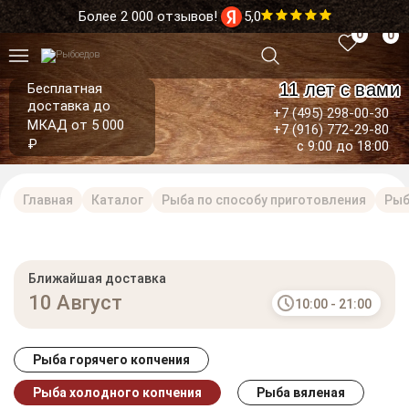
Более 2 000 отзывов!
5,0
0
0
11 лет с вами
Бесплатная
доставка до
+7 (495) 298-00-30
МКАД от 5 000
+7 (916) 772-29-80
₽
с 9:00 до 18:00
Главная
Каталог
Рыба по способу приготовления
Рыб
Ближайшая доставка
10 Август
10:00 - 21:00
Рыба горячего копчения
Рыба холодного копчения
Рыба вяленая