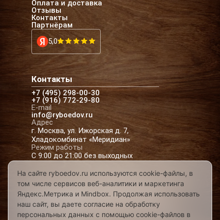
Оплата и доставка
Отзывы
Контакты
Партнёрам
5,0
Контакты
+7 (495) 298-00-30
+7 (916) 772-29-80
E-mail
info@ryboedov.ru
Адрес
г. Москва, ул. Ижорская д. 7,
Хладокомбинат «Меридиан»
Режим работы
С 9:00 до 21:00 без выходных
На сайте ryboedov.ru используются cookie-файлы, в
том числе сервисов веб-аналитики и маркетинга
© 2026,
Рыбоедовъ
— доставка рыбы и
Яндекс.Метрика и Mindbox. Продолжая использовать
морепродуктов в Москве
наш сайт, вы даете согласие на обработку
Предложения на сайте не являются офертой
персональных данных с помощью cookie-файлов в
Разработано в