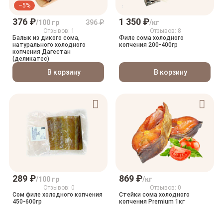
–5%
376 ₽
1 350 ₽
/100 гр
396 ₽
/кг
Отзывов: 1
Отзывов: 8
Балык из дикого сома,
Филе сома холодного
натурального холодного
копчения 200-400гр
копчения Дагестан
(деликатес)
В корзину
В корзину
289 ₽
869 ₽
/100 гр
/кг
Отзывов: 0
Отзывов: 0
Сом филе холодного копчения
Стейки сома холодного
450-600гр
копчения Premium 1кг