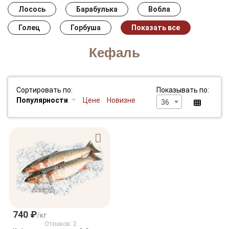
Лосось
Барабулька
Вобла
Голец
Горбуша
Показать все
Кефаль
Сортировать по:
Показывать по:
Популярности
Цене
Новизне
36
740 ₽
/кг
Отзывов: 2