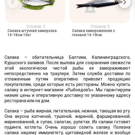
Отзывов: 0
Отзывов: 5
Салака штучная заморозка
Салака замороженная с
16-18см 15кг
головой 16-18см
Салака – обитательница Балтики, Калининградского,
Куршского заливов. После вылова для сохранения свежести
этой экологически чистой рыбы ее замораживают
непосредственно на траулере. Затем служба доставки по
отлаженным путям оперативно привозит продукцию
покупателям, среди которых есть рестораны. Можно купить
салаку в интернет-магазине «РыбоедовЪ». Мы гарантируем
низкие цены и оперативную доставку по указанному адресу
ресторана или на дом.
Салака – рыба жирная, питательная, нежная, тающая во рту.
Она вкусна копченой, тушеной, жареной, фаршированной,
маринованной, в супах, салатах, рулетах. Из салаки готовят
пудинги, котлеты. Очень хорошо солить салаку. Полезна
салака нашему иммунитету, щитовидной железе и вообще