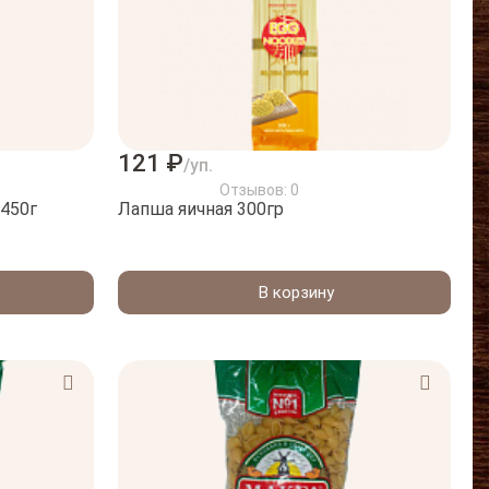
121 ₽
/уп.
Отзывов: 0
450г
Лапша яичная 300гр
В корзину