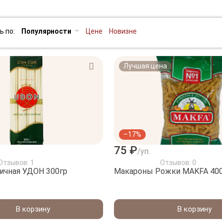
ь по:
Популярности
Цене
Новизне
Лучшая цена
–17%
75 ₽
/уп.
Отзывов: 1
Отзывов: 0
ичная УДОН 300гр
Макароны Рожки МA
В корзину
В корзину