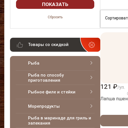
Сортироват
Товары со скидкой
Рыба
Рыба по способу
приготовления
121 ₽
/уп.
Рыбное филе и стейки
Лапша пшен
Морепродукты
Рыба в маринаде для гриль и
запекания