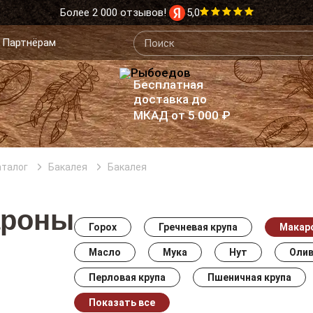
Более 2 000 отзывов!
5,0
Партнёрам
Бесплатная
доставка до
МКАД от 5 000 ₽
аталог
Бакалея
Бакалея
ароны
Горох
Гречневая крупа
Макар
Масло
Мука
Нут
Олив
Перловая крупа
Пшеничная крупа
Показать все