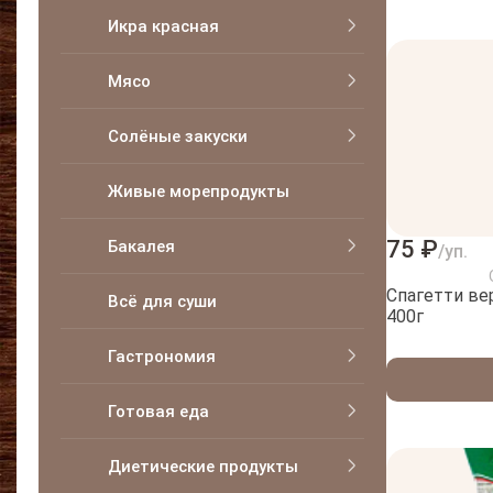
Икра красная
Мясо
Солёные закуски
Живые морепродукты
75 ₽
Бакалея
/уп.
Спагетти в
Всё для суши
400г
Гастрономия
Готовая еда
Диетические продукты