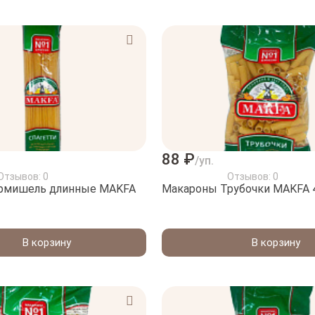
88 ₽
/уп.
Отзывов: 0
Отзывов: 0
ермишель длинные MAKFA
Макароны Трубочки МAKFA 
В корзину
В корзину