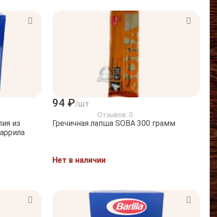
94 ₽
/шт
Отзывов: 0
ия из
Гречичная лапша SOBA 300 грамм
аррила
Нет в наличии