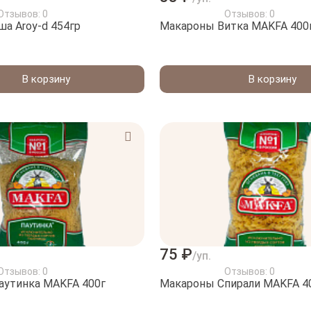
Отзывов: 0
Отзывов: 0
ша Aroy-d 454гр
Макароны Витка МAKFA 400
В корзину
В корзину
75 ₽
/уп.
Отзывов: 0
Отзывов: 0
аутинка МAKFA 400г
Макароны Спирали МAKFA 4