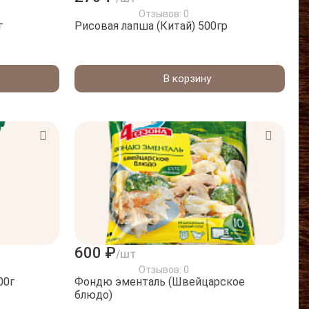
Отзывов: 0
г
Рисовая лапша (Китай) 500гр
В корзину
600 ₽
/шт
Отзывов: 0
00г
Фондю эменталь (Швейцарское
блюдо)