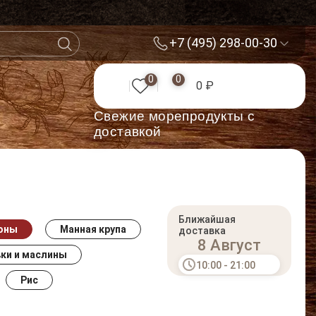
+7 (495) 298-00-30
0
0
0 ₽
Cвежие морепродукты с
доставкой
Ближайшая
оны
Манная крупа
доставка
8 Август
ки и маслины
10:00 - 21:00
Рис