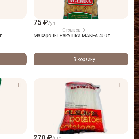
75 ₽
/уп.
Отзывов: 0
г
Макароны Ракушки МAKFA 400г
В корзину
270 ₽
/шт