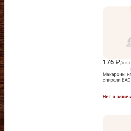
176 ₽
/кор
Макароны и
спирали ВАС
Нет в налич