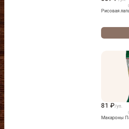
Рисовая лап
81 ₽
/уп.
Макароны П