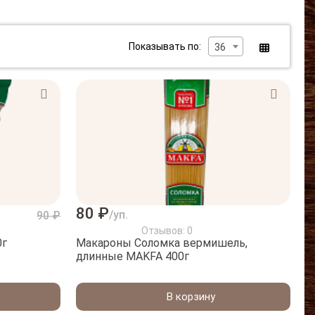
Показывать по:
36
80 ₽
/уп.
90 ₽
Отзывов: 0
KFA 400г
Макароны Соломка вермишель,
длинные MAKFA 400г
В корзину