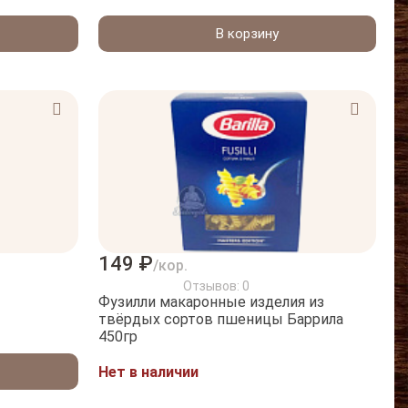
В корзину
149 ₽
/кор.
Отзывов: 0
Фузилли макаронные изделия из
твёрдых сортов пшеницы Баррила
450гр
Нет в наличии