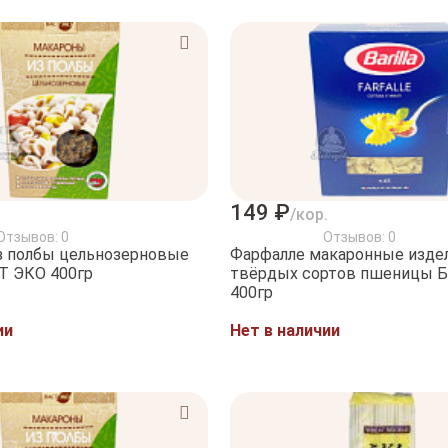
149 ₽
.
/кор.
Отзывов: 0
Отзывов: 0
з полбы цельнозерновые
Фарфалле макаронные издел
Т ЭКО 400гр
твёрдых сортов пшеницы Б
400гр
ии
Нет в наличии