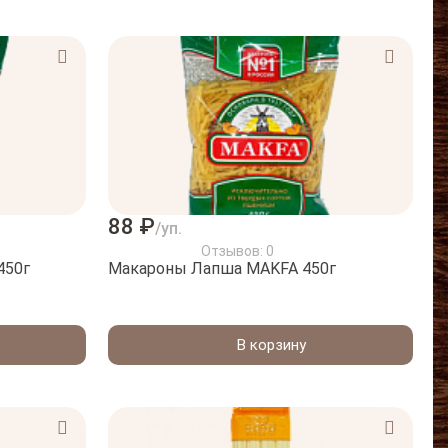
88 ₽
/уп.
Отзывов: 0
450г
Макароны Лапшa MAKFA 450г
В корзину