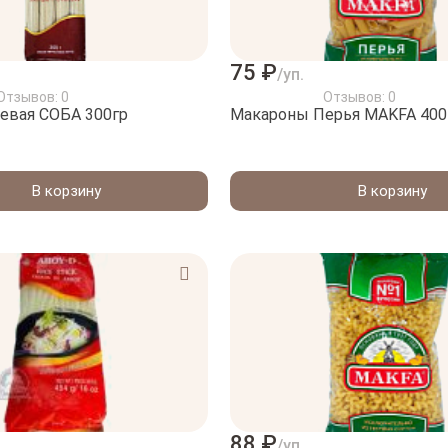
75 ₽
/уп.
Отзывов: 0
Отзывов: 0
евая СОБА 300гр
Макароны Перья MAKFA 400
В корзину
В корзину
88 ₽
/уп.