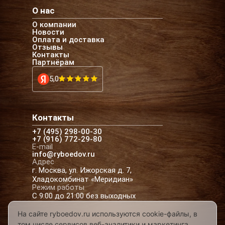
О нас
О компании
Новости
Оплата и доставка
Отзывы
Контакты
Партнёрам
5,0
Контакты
+7 (495) 298-00-30
+7 (916) 772-29-80
E-mail
info@ryboedov.ru
Адрес
г. Москва, ул. Ижорская д. 7,
Хладокомбинат «Меридиан»
Режим работы
С 9:00 до 21:00 без выходных
На сайте ryboedov.ru используются cookie-файлы, в
том числе сервисов веб-аналитики и маркетинга