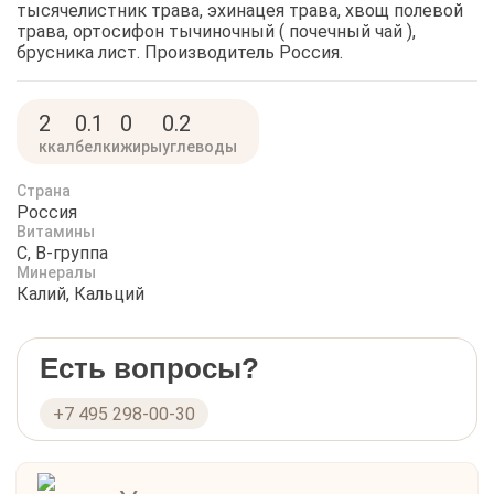
тысячелистник трава, эхинацея трава, хвощ полевой
трава, ортосифон тычиночный ( почечный чай ),
брусника лист. Производитель Россия.
2
0.1
0
0.2
ккал
белки
жиры
углеводы
Страна
Россия
Витамины
C, B-группа
Минералы
Калий, Кальций
Есть вопросы?
+7 495 298-00-30