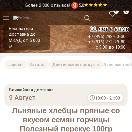
Более 2 000 отзывов!
5,0
0
0
11 лет с вами
Бесплатная
доставка до
+7 (495) 298-00-30
МКАД от 5 000
+7 (916) 772-29-80
₽
с 9:00 до 18:00
Главная
Каталог
Диетические продукты
Льняные хлеб
Ближайшая доставка
9 Август
10:00 - 21:00
Льняные хлебцы пряные со
вкусом семян горчицы
Полезный перекус 100гр