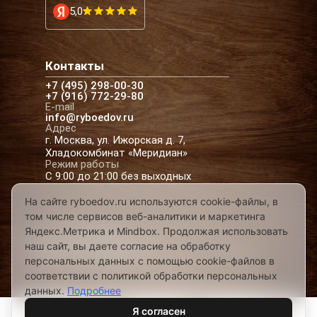
5,0
Контакты
+7 (495) 298-00-30
+7 (916) 772-29-80
E-mail
info@ryboedov.ru
Адрес
г. Москва, ул. Ижорская д. 7,
Хладокомбинат «Меридиан»
Режим работы
С 9:00 до 21:00 без выходных
На сайте ryboedov.ru используются cookie-файлы, в
том числе сервисов веб-аналитики и маркетинга
© 2026,
Рыбоедовъ
— доставка рыбы и
Яндекс.Метрика и Mindbox. Продолжая использовать
морепродуктов в Москве
наш сайт, вы даете согласие на обработку
Предложения на сайте не являются офертой
персональных данных с помощью cookie-файлов в
Разработано в
соответствии с политикой обработки персональных
данных.
Подробнее
Я согласен