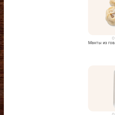
О
Манты из го
О