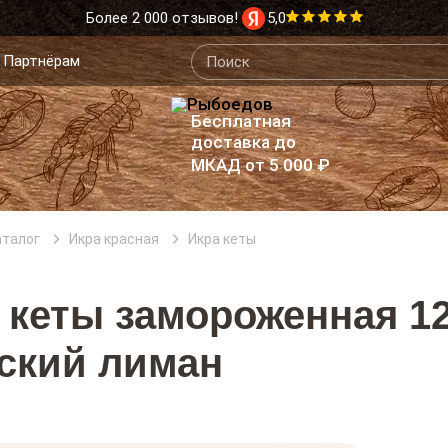
Более 2 000 отзывов!
5,0
Партнёрам
Бесплатная
доставка до
МКАД от 5 000 ₽
аталог
Икра красная
Икра кеты
 кеты замороженная 1
ский лиман