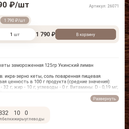
90 ₽/шт
Артикул: 26071
т
1 790 ₽/шт
1 790 ₽
шт
В корзину
кеты замороженная 125гр Укинский лиман
в: икра-зерно кеты, соль поваренная пищевая.
ая ценность в 100 г продукта (средние значения):
- 32 г; жир - 10 г; углеводы - 0 г. Витамины: D - 0,19 мг;
20 мг.
етическая ценность (калорийность): 218 ккал/913
Развернуть
8
32
10
0
кт готов к употреблению без дополнительной
л
белки
жиры
углеводы
отки. Икру перед употреблением размораживать при
ратуре от 4°С до 15°С.