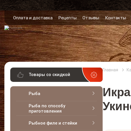
Оплата и доставка
Рецепты
Отзывы
Контакты
Главная
К
Товары со скидкой
Икра
Рыба
Укин
Рыба по способу
приготовления
Рыбное филе и стейки