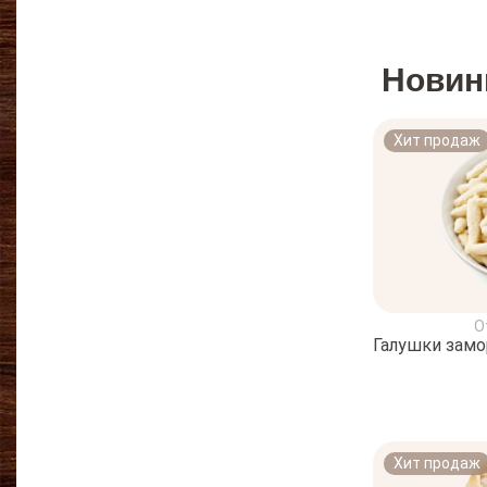
Новин
Хит продаж
О
Галушки зам
Хит продаж