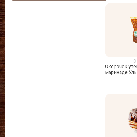
О
Окорочок уте
маринаде Улы