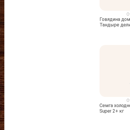
О
Говядина дом
Тандыре дели
О
Семга холодн
Super 2+ кг