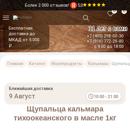
Более 2 000 отзывов!
5,0
0
0
11 лет с вами
Бесплатная
доставка до
+7 (495) 298-00-30
МКАД от 5 000
+7 (916) 772-29-80
₽
с 9:00 до 18:00
Главная
Каталог
Морепродукты
Кальмары
Щупальца
Ближайшая доставка
9 Август
10:00 - 21:00
Щупальца кальмара
тихоокеанского в масле 1кг