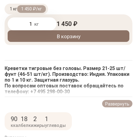
1 кг
1 450 ₽/кг
1 450 ₽
кг
В корзину
Креветки тигровые без головы. Размер 21-25 шт/
фунт (46-51 шт/кг). Производство: Индия. Упаковки
по 1 и 10 кг. Защитная глазурь.
По вопросам оптовых поставок обращайтесь по
телефону: +7 495 298-00-30
Тигровых креветок добывают в Средиземном море,
Развернуть
в Атлантике. 2/3 добычи тигровых креветок
приходится на фермы, их разводящие. После вылова
90
18
2
1
креветок распределяют по размерам, затем
ккал
белки
жиры
углеводы
охлаждают или замораживают. Размер креветок
определяют по тому, сколько входит в 1 фунт.