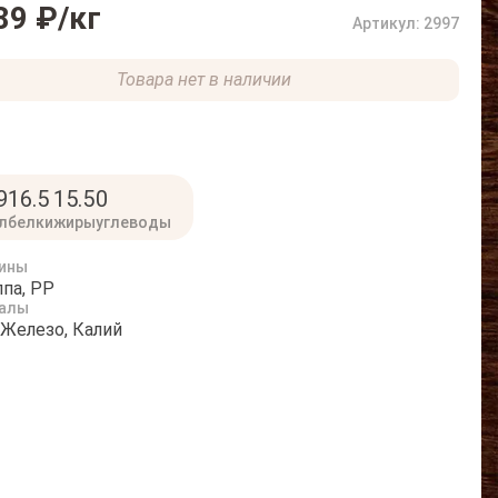
89 ₽
/кг
Артикул: 2997
Товара нет в наличии
9
16.5
15.5
0
л
белки
жиры
углеводы
ины
ппа, PP
алы
 Железо, Калий