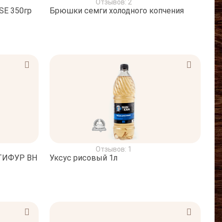
Отзывов: 2
SE 350гр
Брюшки семги холодного копчения
Отзывов: 1
ТИФУР BH
Уксус рисовый 1л