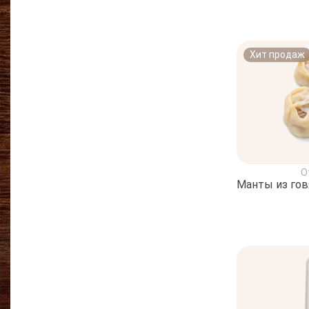
Хит продаж
О
Манты из го