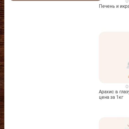
О
Печень и икра
О
Арахис в гла
цена за 1кг