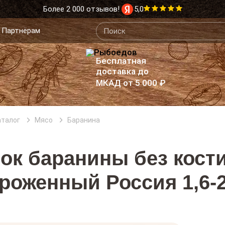
Более 2 000 отзывов!
5,0
Партнёрам
Бесплатная
доставка до
МКАД от 5 000 ₽
аталог
Мясо
Баранина
ок баранины без кост
роженный Россия 1,6-2