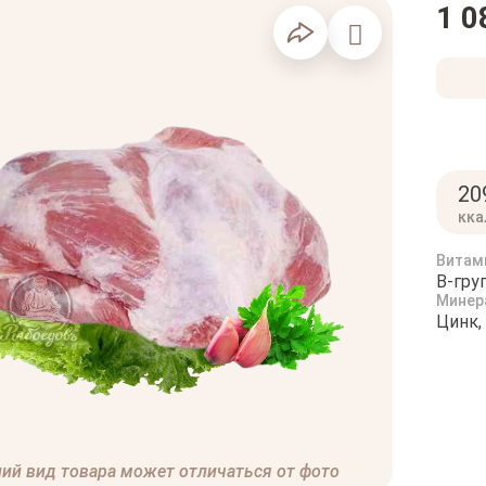
1 0
20
кка
Витам
B-гру
Минер
Цинк,
ий вид товара может отличаться от фото