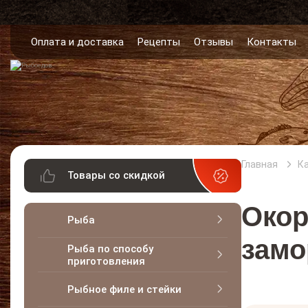
Оплата и доставка
Рецепты
Отзывы
Контакты
Главная
К
Товары со скидкой
Окор
Рыба
замо
Рыба по способу
приготовления
Рыбное филе и стейки