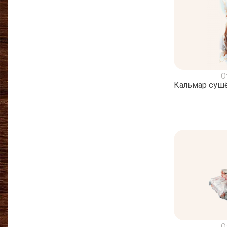
О
Кальмар суш
О