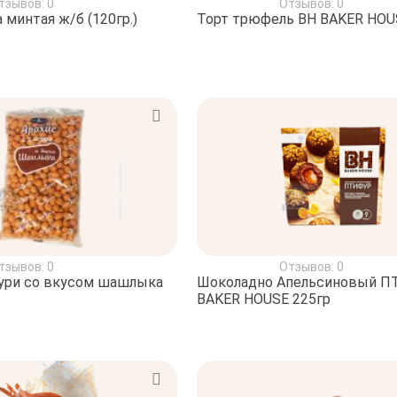
тзывов: 0
Отзывов: 0
 минтая ж/б (120гр.)
Торт трюфель BH BAKER HOU
тзывов: 0
Отзывов: 0
зури со вкусом шашлыка
Шоколадно Апельсиновый П
BAKER HOUSE 225гр