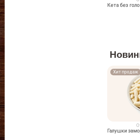
Кета без гол
Новин
Хит продаж
О
Галушки зам