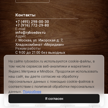
Контакты
+7 (495) 298-00-30
+7 (916) 772-29-80
E-mail
info@ryboedov.ru
Адрес
г. Москва, ул. Ижорская д. 7,
Хладокомбинат «Меридиан»
Режим работы
С 9:00 до 21:00 без выходных
На сайте ryboedov.ru используются cookie-файлы, в
том числе сервисов веб-аналитики и маркетинга
© 2026,
Рыбоедовъ
— доставка рыбы и
Яндекс.Метрика и Mindbox. Продолжая использовать
морепродуктов в Москве
наш сайт, вы даете согласие на обработку
Предложения на сайте не являются офертой
персональных данных с помощью cookie-файлов в
Разработано в
соответствии с политикой обработки персональных
данных.
Подробнее
Я согласен
Главная
Каталог
Избранное
Корзина