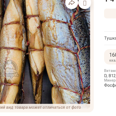
Тушка
16
кка
Витам
D, B12
Минер
Фосфо
ий вид товара может отличаться от фото