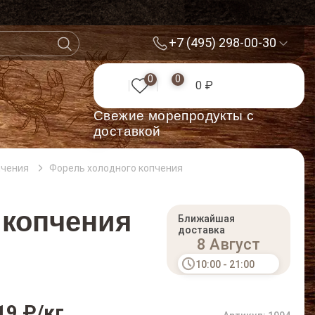
+7 (495) 298-00-30
0
0
0 ₽
Cвежие морепродукты с
доставкой
пчения
Форель холодного копчения
 копчения
Ближайшая
доставка
8 Август
10:00 - 21:00
19 ₽
/кг