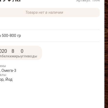
Артикул: 1994
Товара нет в наличии
 500-800 гр
0
20
8
0
л
белки
жиры
углеводы
ины
, Омега-3
алы
р, Йод