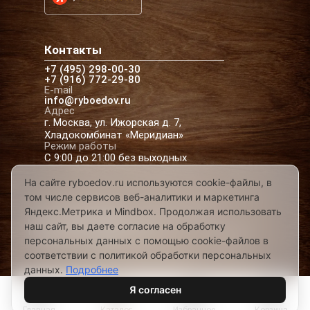
Контакты
+7 (495) 298-00-30
+7 (916) 772-29-80
E-mail
info@ryboedov.ru
Адрес
г. Москва, ул. Ижорская д. 7,
Хладокомбинат «Меридиан»
Режим работы
С 9:00 до 21:00 без выходных
На сайте ryboedov.ru используются cookie-файлы, в
том числе сервисов веб-аналитики и маркетинга
© 2026,
Рыбоедовъ
— доставка рыбы и
Яндекс.Метрика и Mindbox. Продолжая использовать
морепродуктов в Москве
наш сайт, вы даете согласие на обработку
Предложения на сайте не являются офертой
персональных данных с помощью cookie-файлов в
Разработано в
соответствии с политикой обработки персональных
данных.
Подробнее
Я согласен