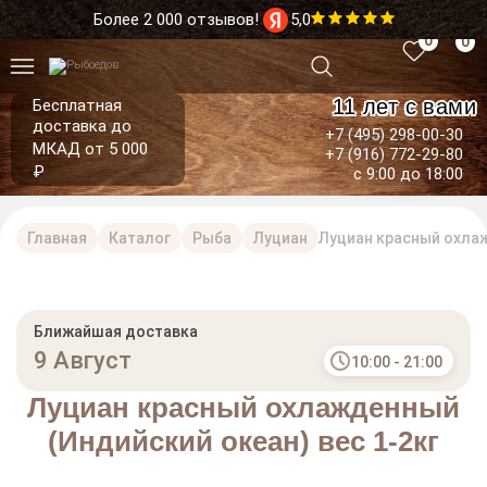
Более 2 000 отзывов!
5,0
0
0
11 лет с вами
Бесплатная
доставка до
+7 (495) 298-00-30
МКАД от 5 000
+7 (916) 772-29-80
₽
с 9:00 до 18:00
Главная
Каталог
Рыба
Луциан
Луциан красный охлаж
Ближайшая доставка
9 Август
10:00 - 21:00
Луциан красный охлажденный
(Индийский океан) вес 1-2кг