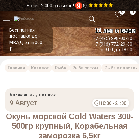
Более 2 000 отзывов!
5,0
0
0
11 лет с вами
Бесплатная
доставка до
+7 (495) 298-00-30
МКАД от 5 000
+7 (916) 772-29-80
₽
с 9:00 до 18:00
Главная
Каталог
Рыба
Рыба оптом
Рыба в пластах 
Ближайшая доставка
9 Август
10:00 - 21:00
Окунь морской Cold Waters 300-
500гр крупный, Корабельная
заморозка 6,5кг