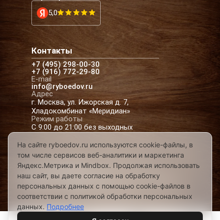
5,0
Контакты
+7 (495) 298-00-30
+7 (916) 772-29-80
E-mail
info@ryboedov.ru
Адрес
г. Москва, ул. Ижорская д. 7,
Хладокомбинат «Меридиан»
Режим работы
С 9:00 до 21:00 без выходных
На сайте ryboedov.ru используются cookie-файлы, в
том числе сервисов веб-аналитики и маркетинга
© 2026,
Рыбоедовъ
— доставка рыбы и
Яндекс.Метрика и Mindbox. Продолжая использовать
морепродуктов в Москве
наш сайт, вы даете согласие на обработку
Предложения на сайте не являются офертой
персональных данных с помощью cookie-файлов в
Разработано в
соответствии с политикой обработки персональных
данных.
Подробнее