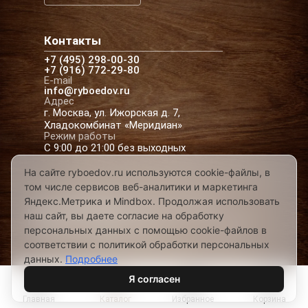
Контакты
+7 (495) 298-00-30
+7 (916) 772-29-80
E-mail
info@ryboedov.ru
Адрес
г. Москва, ул. Ижорская д. 7,
Хладокомбинат «Меридиан»
Режим работы
С 9:00 до 21:00 без выходных
На сайте ryboedov.ru используются cookie-файлы, в
том числе сервисов веб-аналитики и маркетинга
© 2026,
Рыбоедовъ
— доставка рыбы и
Яндекс.Метрика и Mindbox. Продолжая использовать
морепродуктов в Москве
наш сайт, вы даете согласие на обработку
Предложения на сайте не являются офертой
персональных данных с помощью cookie-файлов в
Разработано в
соответствии с политикой обработки персональных
данных.
Подробнее
Я согласен
Главная
Каталог
Избранное
Корзина