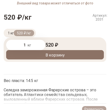
Внешний вид товара может отличаться от фото
520 ₽/кг
Артикул:
2031
1 кг
520 ₽/кг
520 ₽
кг
В корзину
Вес пласта: 14.5 кг
Селедка замороженная Фарерские острова – это
обитатель Атлантики семейства сельдевых,
выловленный вблизи Фарерских островов. После
вылова рыбу подвергают заморозке и в кратчайшие
сроки доставляют к местам реализации. Сельдь
Развернуть