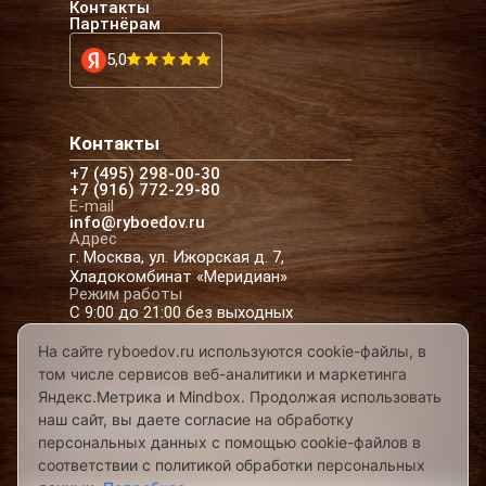
Контакты
Партнёрам
5,0
Контакты
+7 (495) 298-00-30
+7 (916) 772-29-80
E-mail
info@ryboedov.ru
Адрес
г. Москва, ул. Ижорская д. 7,
Хладокомбинат «Меридиан»
Режим работы
С 9:00 до 21:00 без выходных
На сайте ryboedov.ru используются cookie-файлы, в
том числе сервисов веб-аналитики и маркетинга
© 2026,
Рыбоедовъ
— доставка рыбы и
Яндекс.Метрика и Mindbox. Продолжая использовать
морепродуктов в Москве
наш сайт, вы даете согласие на обработку
Предложения на сайте не являются офертой
персональных данных с помощью cookie-файлов в
Разработано в
соответствии с политикой обработки персональных