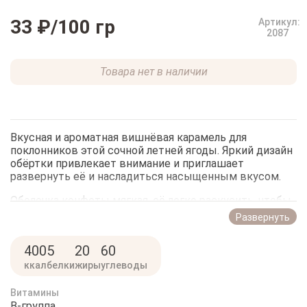
33 ₽
/100 гр
Артикул:
2087
Товара нет в наличии
Вкусная и ароматная вишнёвая карамель для
поклонников этой сочной летней ягоды. Яркий дизайн
обёртки привлекает внимание и приглашает
развернуть её и насладиться насыщенным вкусом.
Оболочка конфеты мягкая, её легко раскусить, чтобы
добраться до начинки. Оболочка и начинка
Развернуть
красноватые, приятного оттенка. Вкус приятный, не
слишком сладкий. Аромат отчётливо чувствуется.
400
5
20
60
Покупайте вишнёвую карамель в интернет-магазине
ккал
белки
жиры
углеводы
«РыбоедовЪ». Это приятное дополнение к чаепитию
для тех, кто предпочитает хорошие карамельки.
Витамины
B-группа