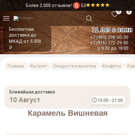
Более 2 000 отзывов!
5,0
0
0
11 лет с вами
Бесплатная
доставка до
+7 (495) 298-00-30
МКАД от 5 000
+7 (916) 772-29-80
₽
с 9:00 до 18:00
Главная
Каталог
Сладости и выпечка
Конфеты
Кар
Ближайшая доставка
10 Август
10:00 - 21:00
Карамель Вишневая