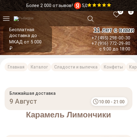
Более 2 000 отзывов!
5,0
0
0
11 лет с вами
Бесплатная
доставка до
+7 (495) 298-00-30
МКАД от 5 000
+7 (916) 772-29-80
₽
с 9:00 до 18:00
Главная
Каталог
Сладости и выпечка
Конфеты
Кар
Ближайшая доставка
9 Август
10:00 - 21:00
Карамель Лимончики