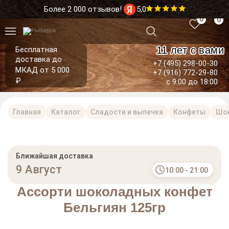
Более 2 000 отзывов!
5,0
0
0
11 лет с вами
Бесплатная
доставка до
+7 (495) 298-00-30
МКАД от 5 000
+7 (916) 772-29-80
₽
с 9:00 до 18:00
Главная
Каталог
Сладости и выпечка
Конфеты
Шо
Ближайшая доставка
9 Август
10:00 - 21:00
Ассорти шоколадных конфет
Бельгиян 125гр