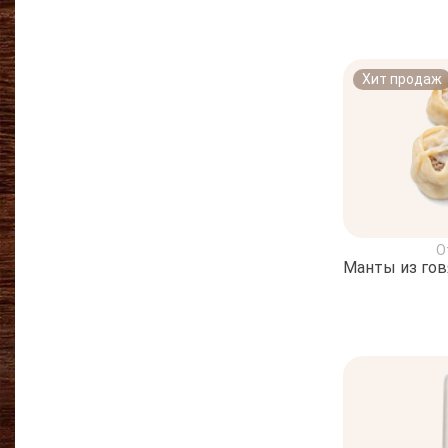
Хит продаж
О
Манты из го