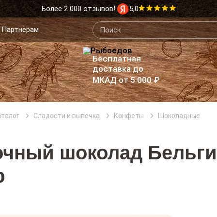
Более 2 000 отзывов!
5,0
Партнёрам
Бесплатная
доставка до
МКАД от 5 000 ₽
аталог
Сладости и выпечка
Конфеты
Шоколадные
чный шоколад Бельги
р