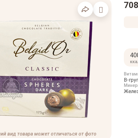
708
40
кка
Витам
B-гру
Минер
Желез
ий вид товара может отличаться от фото