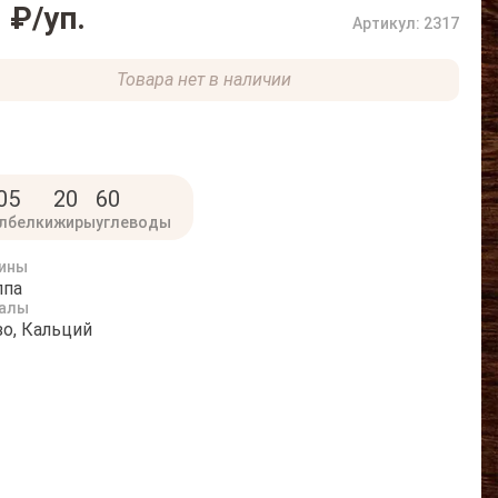
 ₽
/уп.
Артикул: 2317
Товара нет в наличии
0
5
20
60
л
белки
жиры
углеводы
ины
ппа
алы
о, Кальций