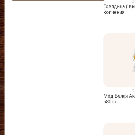
О
Говядина ( в
копчения
О
Мёд Белая Ак
580гр