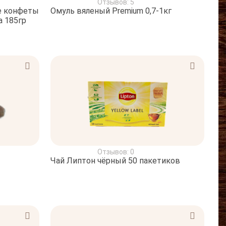
Отзывов: 5
е конфеты
Омуль вяленый Premium 0,7-1кг
из белого и темного шоколада 185гр
Отзывов: 0
Чай Липтон чёрный 50 пакетиков