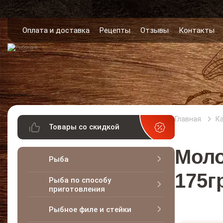
Оплата и доставка
Рецепты
Отзывы
Контакты
Главная
К
Товары со скидкой
Моло
Рыба
175г
Рыба по способу
приготовления
Рыбное филе и стейки