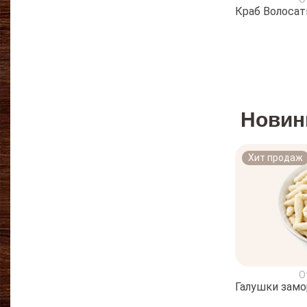
Краб Волосат
Новин
Хит продаж
О
Галушки зам