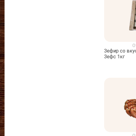
О
Зефир со вк
Зефс 1кг
О