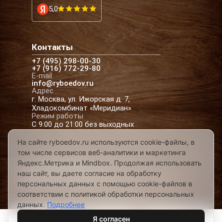
5,0
Контакты
+7 (495) 298-00-30
+7 (916) 772-29-80
E-mail
info@ryboedov.ru
Адрес
г. Москва, ул. Ижорская д. 7,
Хладокомбинат «Меридиан»
Режим работы
С 9:00 до 21:00 без выходных
На сайте ryboedov.ru используются cookie-файлы, в
том числе сервисов веб-аналитики и маркетинга
© 2026,
Рыбоедовъ
— доставка рыбы и
Яндекс.Метрика и Mindbox. Продолжая использовать
морепродуктов в Москве
наш сайт, вы даете согласие на обработку
Предложения на сайте не являются офертой
персональных данных с помощью cookie-файлов в
Разработано в
соответствии с политикой обработки персональных
данных.
Подробнее
Я согласен