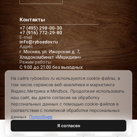
Контакты
+7 (495) 298-00-30
+7 (916) 772-29-80
E-mail
info@ryboedov.ru
Адрес
г. Москва, ул. Ижорская д. 7,
Хладокомбинат «Меридиан»
Режим работы
С 9:00 до 21:00 без выходных
На сайте ryboedov.ru используются cookie-файлы, в
том числе сервисов веб-аналитики и маркетинга
© 2026,
Рыбоедовъ
— доставка рыбы и
Яндекс.Метрика и Mindbox. Продолжая использовать
морепродуктов в Москве
наш сайт, вы даете согласие на обработку
Предложения на сайте не являются офертой
персональных данных с помощью cookie-файлов в
Разработано в
соответствии с политикой обработки персональных
данных.
Подробнее
Я согласен
Главная
Каталог
Избранное
Корзина