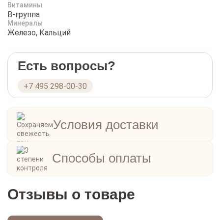
Витамины
Покупайте помадку «Коломчаночка» в интернет-
B-группа
магазине «РыбоедовЪ» и наслаждайтесь
Минералы
натуральным и нежным вкусом!
Железо, Кальций
Есть вопросы?
+7 495 298-00-30
Условия доставки
Способы оплаты
Отзывы о товаре