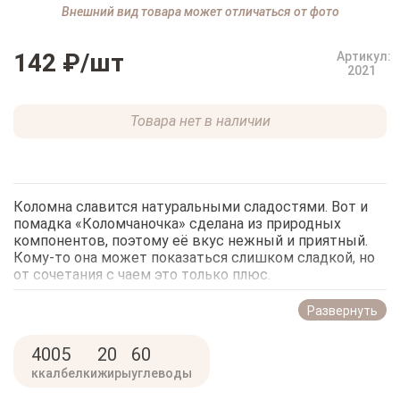
Внешний вид товара может отличаться от фото
142 ₽
/шт
Артикул:
2021
Товара нет в наличии
Коломна славится натуральными сладостями. Вот и
помадка «Коломчаночка» сделана из природных
компонентов, поэтому её вкус нежный и приятный.
Кому-то она может показаться слишком сладкой, но
от сочетания с чаем это только плюс.
Эта помадка плотная, она не тянется и не крошится.
Развернуть
По консистенции она напоминает щербет. Её аромат
яркий и запоминающийся. Оттенок светлый,
400
5
20
60
молочный. Фактура привлекательная: это не просто
шарики с ровной поверхностью, это настоящее
ккал
белки
жиры
углеводы
произведение искусства.