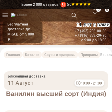
Более 2 000 отзывов!
5,0
0
0
11 лет с вами
Бесплатная
доставка до
+7 (495) 298-00-30
МКАД от 5 000
+7 (916) 772-29-80
₽
с 9:00 до 18:00
Главная
Каталог
Соусы и приправы
Приправы
Ванили
Ближайшая доставка
11 Август
10:00 - 21:00
Ванилин высший сорт (Индия)