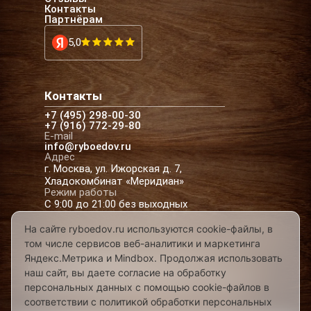
Контакты
Партнёрам
5,0
Контакты
+7 (495) 298-00-30
+7 (916) 772-29-80
E-mail
info@ryboedov.ru
Адрес
г. Москва, ул. Ижорская д. 7,
Хладокомбинат «Меридиан»
Режим работы
С 9:00 до 21:00 без выходных
На сайте ryboedov.ru используются cookie-файлы, в
том числе сервисов веб-аналитики и маркетинга
© 2026,
Рыбоедовъ
— доставка рыбы и
Яндекс.Метрика и Mindbox. Продолжая использовать
морепродуктов в Москве
наш сайт, вы даете согласие на обработку
Предложения на сайте не являются офертой
персональных данных с помощью cookie-файлов в
Разработано в
соответствии с политикой обработки персональных