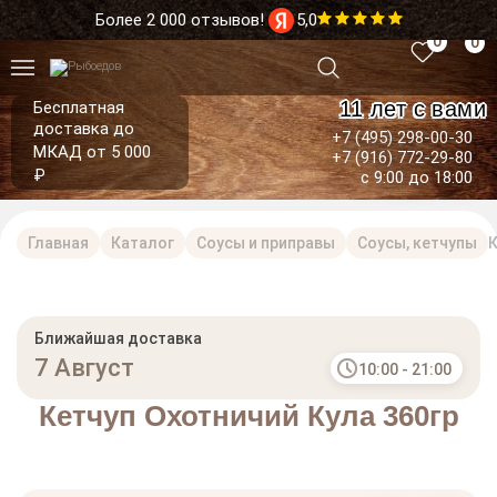
Более 2 000 отзывов!
5,0
0
0
11 лет с вами
Бесплатная
доставка до
+7 (495) 298-00-30
МКАД от 5 000
+7 (916) 772-29-80
₽
с 9:00 до 18:00
Главная
Каталог
Соусы и приправы
Соусы, кетчупы
К
Ближайшая доставка
7 Август
10:00 - 21:00
Кетчуп Охотничий Кула 360гр