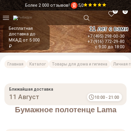
Более 2 000 отзывов!
5,0
0
0
11 лет с вами
Бесплатная
доставка до
+7 (495) 298-00-30
МКАД от 5 000
+7 (916) 772-29-80
₽
с 9:00 до 18:00
Главная
Каталог
Товары для дома и гигиена
Личная г
Ближайшая доставка
11 Август
10:00 - 21:00
Бумажное полотенце Lama