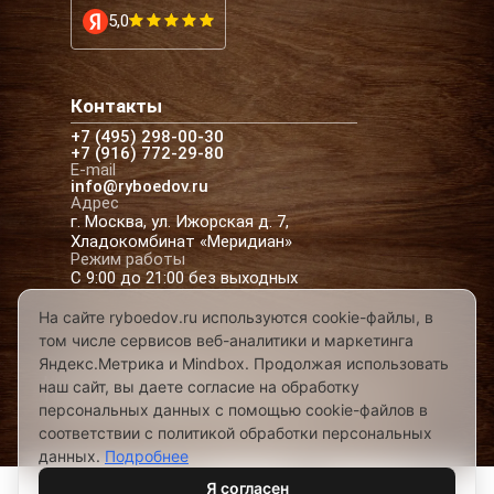
5,0
Контакты
+7 (495) 298-00-30
+7 (916) 772-29-80
E-mail
info@ryboedov.ru
Адрес
г. Москва, ул. Ижорская д. 7,
Хладокомбинат «Меридиан»
Режим работы
С 9:00 до 21:00 без выходных
На сайте ryboedov.ru используются cookie-файлы, в
том числе сервисов веб-аналитики и маркетинга
© 2026,
Рыбоедовъ
— доставка рыбы и
Яндекс.Метрика и Mindbox. Продолжая использовать
морепродуктов в Москве
наш сайт, вы даете согласие на обработку
Предложения на сайте не являются офертой
персональных данных с помощью cookie-файлов в
Разработано в
соответствии с политикой обработки персональных
данных.
Подробнее
Я согласен