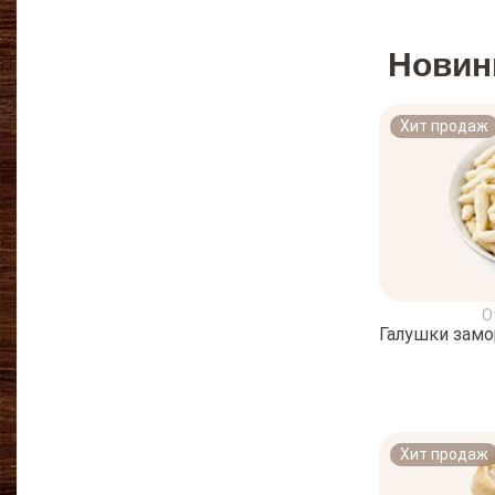
Новин
Хит продаж
О
Галушки зам
Хит продаж