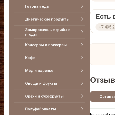
Готовая еда
Есть
Диетические продукты
+7 495 
Замороженные грибы и
ягоды
Консервы и пресервы
Кофе
Мёд и варенье
Отзыв
Овощи и фрукты
Орехи и сухофрукты
Оставь
Полуфабрикаты
На данный мом