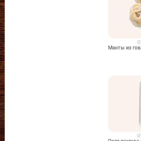
О
Манты из го
О