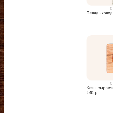
О
Пелядь холод
О
Казы сыровял
240гр