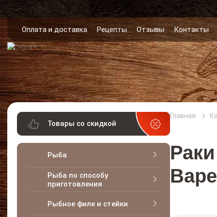
Оплата и доставка
Рецепты
Отзывы
Контакты
Главная
К
Товары со скидкой
Раки
Рыба
Варе
Рыба по способу
приготовления
Рыбное филе и стейки