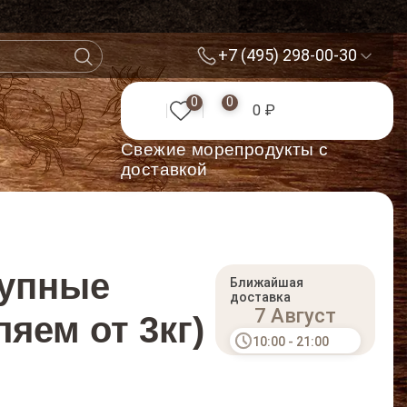
+7 (495) 298-00-30
0
0
0 ₽
Cвежие морепродукты с
доставкой
рупные
Ближайшая
доставка
7 Август
яем от 3кг)
10:00 - 21:00