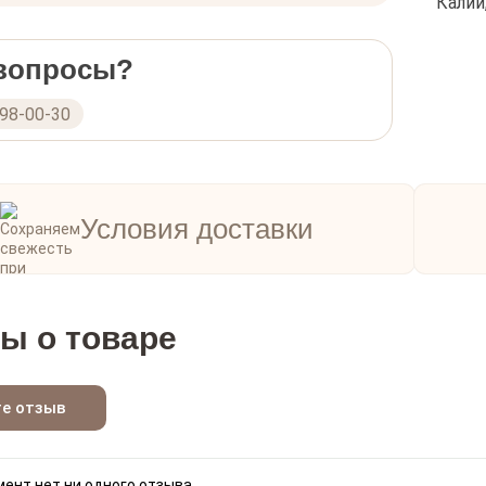
Калий
вам с
живые
Важно
 вопросы?
макси
298-00-30
Условия доставки
ы о товаре
те отзыв
ент нет ни одного отзыва.