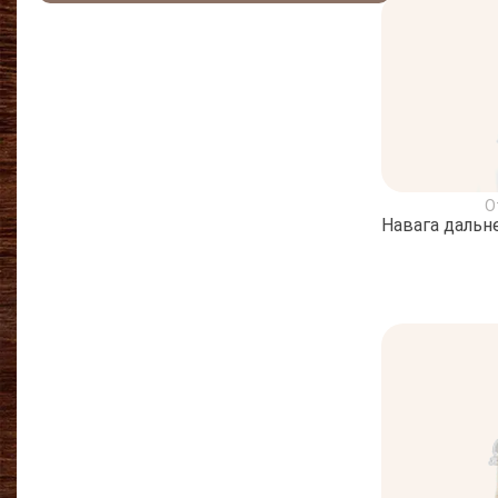
О
Навага дальн