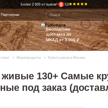
Более 2 000 отзывов!
5,0
Партнёрам
Бесплатная
доставка до
МКАД от 5 000 ₽
аталог
Морепродукты
Купить раков в Москве
 живые 130+ Самые к
ные под заказ (доставл