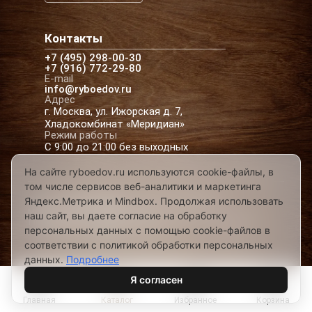
Контакты
+7 (495) 298-00-30
+7 (916) 772-29-80
E-mail
info@ryboedov.ru
Адрес
г. Москва, ул. Ижорская д. 7,
Хладокомбинат «Меридиан»
Режим работы
С 9:00 до 21:00 без выходных
На сайте ryboedov.ru используются cookie-файлы, в
том числе сервисов веб-аналитики и маркетинга
© 2026,
Рыбоедовъ
— доставка рыбы и
Яндекс.Метрика и Mindbox. Продолжая использовать
морепродуктов в Москве
наш сайт, вы даете согласие на обработку
Предложения на сайте не являются офертой
персональных данных с помощью cookie-файлов в
Разработано в
соответствии с политикой обработки персональных
данных.
Подробнее
Я согласен
Главная
Каталог
Избранное
Корзина