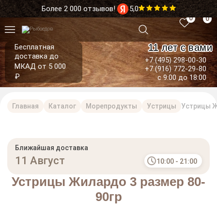
Более 2 000 отзывов!
5,0
0
0
11 лет с вами
Бесплатная
доставка до
+7 (495) 298-00-30
МКАД от 5 000
+7 (916) 772-29-80
₽
с 9:00 до 18:00
Главная
Каталог
Морепродукты
Устрицы
Устрицы Ж
Ближайшая доставка
11 Август
10:00 - 21:00
Устрицы Жилардо 3 размер 80-
90гр