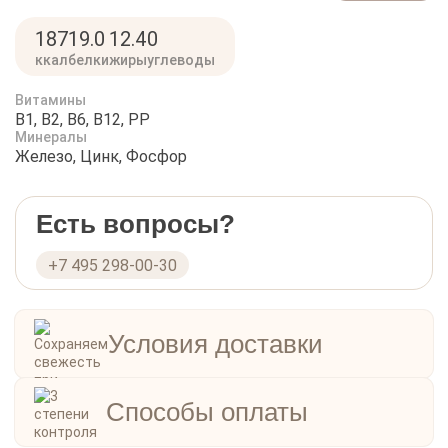
который после правильной обработки становится
нежным и сочным. Рубец говяжий охлажденный - это
187
19.0
12.4
0
отличный выбор для тех, кто ищет альтернативные
ккал
белки
жиры
углеводы
варианты мяса в своей кулинарии.
Витамины
B1, B2, B6, B12, PP
Минералы
Железо, Цинк, Фосфор
Есть вопросы?
+7 495 298-00-30
Условия доставки
Способы оплаты