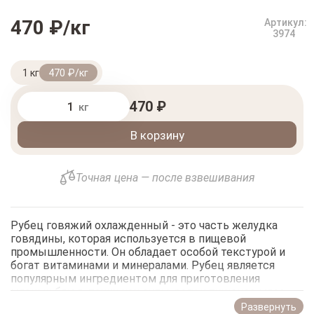
470 ₽/кг
Артикул:
3974
1 кг
470 ₽/кг
470 ₽
кг
В корзину
Точная цена — после взвешивания
Рубец говяжий охлажденный - это часть желудка
говядины, которая используется в пищевой
промышленности. Он обладает особой текстурой и
богат витаминами и минералами. Рубец является
популярным ингредиентом для приготовления
мясных блюд, таких как супы, рагу и тушеное мясо.
Он имеет характерный, немного жесткий состав,
Развернуть