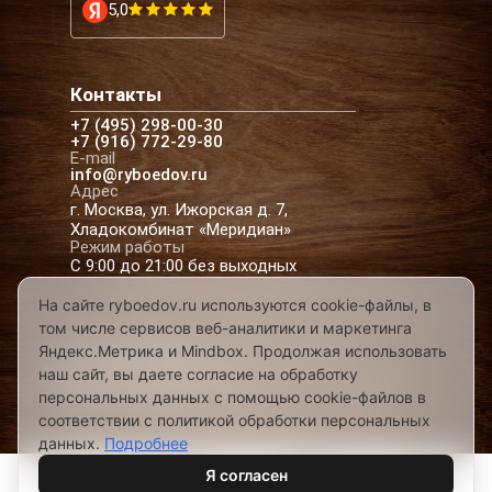
5,0
Контакты
+7 (495) 298-00-30
+7 (916) 772-29-80
E-mail
info@ryboedov.ru
Адрес
г. Москва, ул. Ижорская д. 7,
Хладокомбинат «Меридиан»
Режим работы
С 9:00 до 21:00 без выходных
На сайте ryboedov.ru используются cookie-файлы, в
том числе сервисов веб-аналитики и маркетинга
© 2026,
Рыбоедовъ
— доставка рыбы и
Яндекс.Метрика и Mindbox. Продолжая использовать
морепродуктов в Москве
наш сайт, вы даете согласие на обработку
Предложения на сайте не являются офертой
персональных данных с помощью cookie-файлов в
Разработано в
соответствии с политикой обработки персональных
данных.
Подробнее
Я согласен