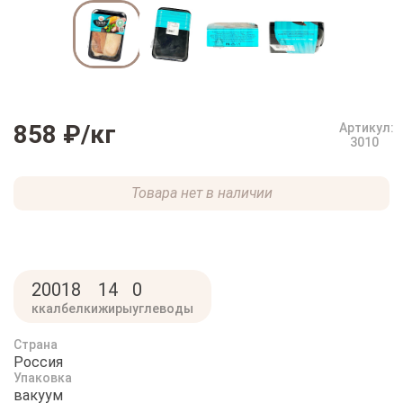
858 ₽
/кг
Артикул:
3010
Товара нет в наличии
200
18
14
0
ккал
белки
жиры
углеводы
Страна
Россия
Упаковка
вакуум