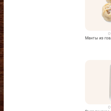
О
Манты из го
О