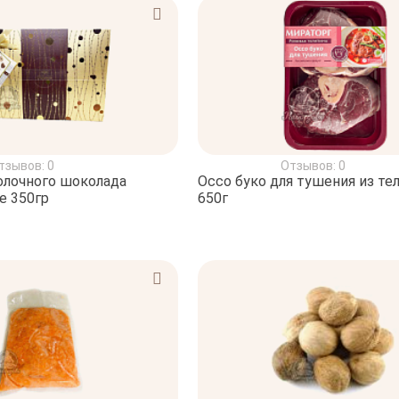
тзывов: 0
Отзывов: 0
олочного шоколада
Оссо буко для тушения из те
ne 350гр
650г