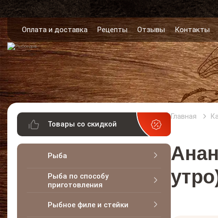
Оплата и доставка
Рецепты
Отзывы
Контакты
Главная
К
Товары со скидкой
Анан
Рыба
утро)
Рыба по способу
приготовления
Рыбное филе и стейки