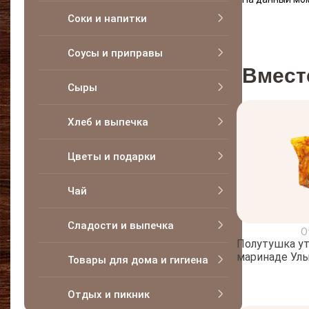
Соки и напитки
Соусы и приправы
Вмест
Сыры
Хлеб и выпечка
Цветы и подарки
Чай
Сладости и выпечка
О
Полутушка ут
маринаде Улы
Товары для дома и гигиена
Отдых и пикник