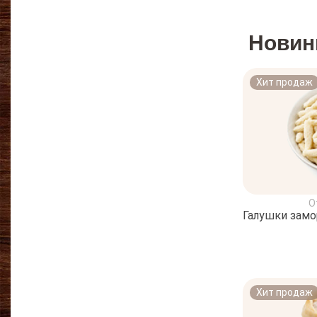
Новин
Хит продаж
О
Галушки зам
Хит продаж