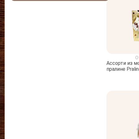
О
Ассорти из м
пралине Prali