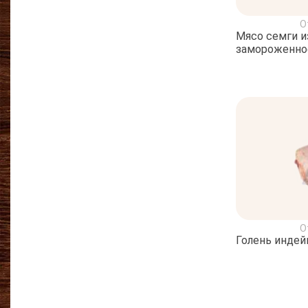
О
Мясо семги и
замороженно
О
Голень индей