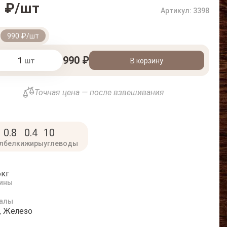
0 ₽/шт
Артикул: 3398
т
990 ₽/шт
990 ₽
шт
В корзину
Точная цена — после взвешивания
0.8
0.4
10
л
белки
жиры
углеводы
6кг
ины
алы
, Железо