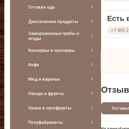
Готовая еда
Есть
Диетические продукты
+7 495 
Замороженные грибы и
ягоды
Консервы и пресервы
Кофе
Мёд и варенье
Отзыв
Овощи и фрукты
Орехи и сухофрукты
Оставь
Полуфабрикаты
На данный мом