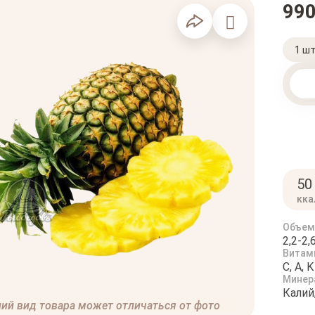
99
1 ш
50
кка
Объем
2,2-2,
Витам
C, A, K
Минер
Калий
ий вид товара может отличаться от фото