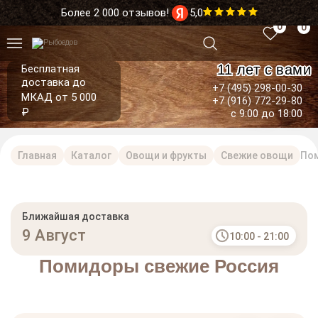
Более 2 000 отзывов!
5,0
0
0
11 лет с вами
Бесплатная
доставка до
+7 (495) 298-00-30
МКАД от 5 000
+7 (916) 772-29-80
₽
с 9:00 до 18:00
Главная
Каталог
Овощи и фрукты
Свежие овощи
Пом
Ближайшая доставка
9 Август
10:00 - 21:00
Помидоры свежие Россия