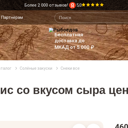
Более 2 000 отзывов!
5,0
Партнёрам
Бесплатная
доставка до
МКАД от 5 000 ₽
аталог
Солёные закуски
Снеки все
ис со вкусом сыра цен
460