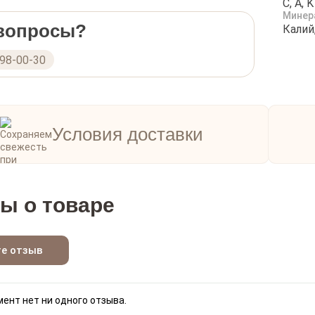
C, A, K
Моск
Минер
 вопросы?
Калий
298-00-30
Условия доставки
ы о товаре
те отзыв
ент нет ни одного отзыва.