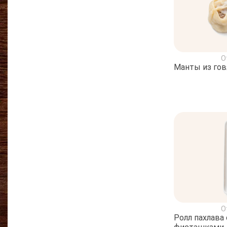
О
Манты из го
О
Ролл пахлава