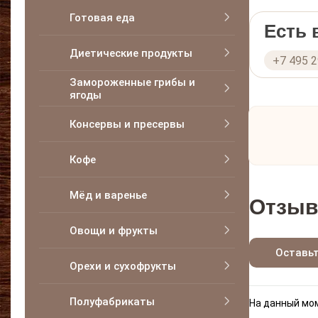
Готовая еда
Есть
Диетические продукты
+7 495 
Замороженные грибы и
ягоды
Консервы и пресервы
Кофе
Мёд и варенье
Отзыв
Овощи и фрукты
Оставь
Орехи и сухофрукты
Полуфабрикаты
На данный мом