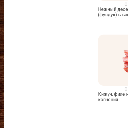
О
Нежный десе
(фундук) в в
О
Кижуч, филе 
копчения