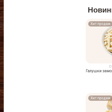
Новин
Хит продаж
О
Галушки зам
Хит продаж