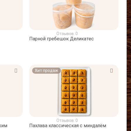
Отзывов: 0
Парной гребешок Деликатес
Хит продаж
Отзывов: 0
ким
Пахлава классическая с миндалём