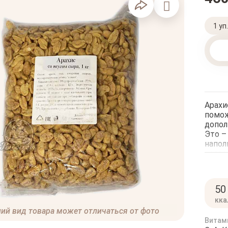
1 уп.
Арахи
помож
допол
Это –
напол
несра
арахи
каждо
Вас о
50
цене!
кка
Чтобы
ий вид товара может отличаться от фото
магаз
Обесп
Витам