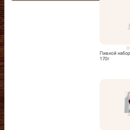
О
Пивной набор 
170г