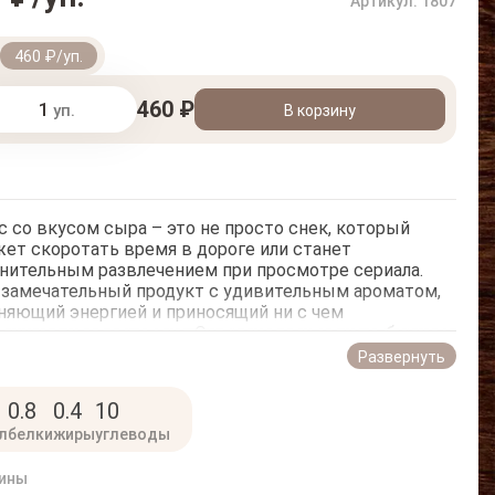
Артикул: 1807
460 ₽/уп.
460 ₽
уп.
В корзину
с со вкусом сыра – это не просто снек, который
ет скоротать время в дороге или станет
нительным развлечением при просмотре сериала.
 замечательный продукт с удивительным ароматом,
няющий энергией и приносящий ни с чем
внимое удовольствие. Он производится из отборного
са. Земляные орехи обжаривают с любовью, поэтому
Развернуть
е зернышко несет только положительные эмоции.
жидает гармоничное сочетание вкусов по доступной
0.8
0.4
10
л
белки
жиры
углеводы
 купить арахис со вкусом сыра в нашем интернет-
ине, вам нужно сделать всего лишь один клик.
ечиваем оперативную доставку в любой район
ины