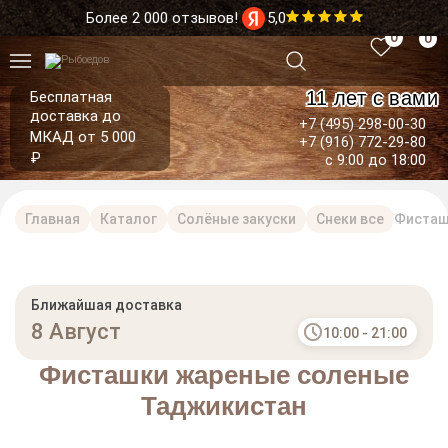
Более 2 000 отзывов!
5,0
0
0
11 лет с вами
Бесплатная
доставка до
+7 (495) 298-00-30
МКАД от 5 000
+7 (916) 772-29-80
₽
с 9:00 до 18:00
Главная
Каталог
Солёные закуски
Снеки все
Фисташ
Ближайшая доставка
8 Август
10:00 - 21:00
Фисташки жареные соленые
Таджикистан