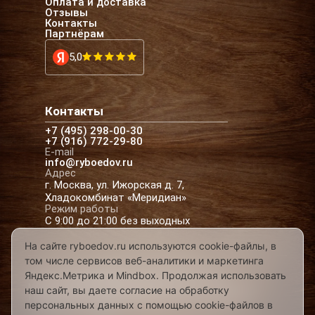
Оплата и доставка
Отзывы
Контакты
Партнёрам
5,0
Контакты
+7 (495) 298-00-30
+7 (916) 772-29-80
E-mail
info@ryboedov.ru
Адрес
г. Москва, ул. Ижорская д. 7,
Хладокомбинат «Меридиан»
Режим работы
С 9:00 до 21:00 без выходных
На сайте ryboedov.ru используются cookie-файлы, в
том числе сервисов веб-аналитики и маркетинга
© 2026,
Рыбоедовъ
— доставка рыбы и
Яндекс.Метрика и Mindbox. Продолжая использовать
морепродуктов в Москве
наш сайт, вы даете согласие на обработку
Предложения на сайте не являются офертой
персональных данных с помощью cookie-файлов в
Разработано в