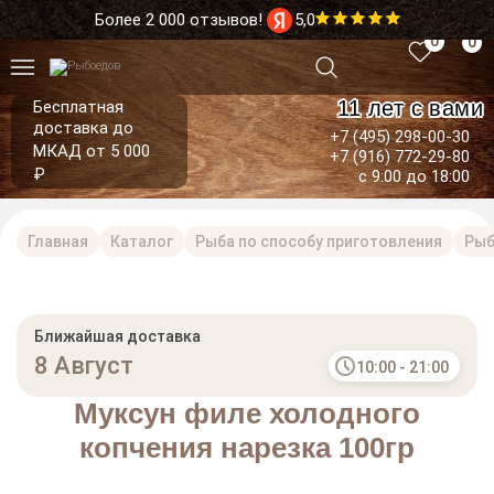
Более 2 000 отзывов!
5,0
0
0
11 лет с вами
Бесплатная
доставка до
+7 (495) 298-00-30
МКАД от 5 000
+7 (916) 772-29-80
₽
с 9:00 до 18:00
Главная
Каталог
Рыба по способу приготовления
Рыб
Ближайшая доставка
8 Август
10:00 - 21:00
Муксун филе холодного
копчения нарезка 100гр