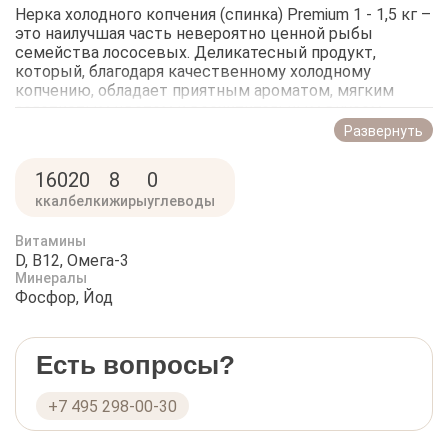
Нерка холодного копчения (спинка) Premium 1 - 1,5 кг –
это наилучшая часть невероятно ценной рыбы
семейства лососевых. Деликатесный продукт,
который, благодаря качественному холодному
копчению, обладает приятным ароматом, мягким
золотистым цветом и восхитительным вкусом.
Именно из спинок нерки получается отменный балык
Развернуть
– любимец ценителей и гурманов. От других
представителей лососевых нерка отличается более
160
20
8
0
выраженным красным цветом мяса и его слоистой
ккал
белки
жиры
углеводы
структурой. Одним из плюсов этой рыбы является
малое количество костей. А внушительный список
витаминов, макро- и микроэлементов делает яркую
Витамины
D, B12, Омега-3
представительницу своего вида очень ценным
Минералы
продуктом для включения в рацион.
Фосфор, Йод
Недорого купить спинки нерки холодного копчения
легко можно, сделав заказ в интернет-магазине
«РыбоедовЪ» с быстрой доставкой по Москве и
Есть вопросы?
Подмосковью. Цены и качество товаров Вас приятно
удивят.
+7 495 298-00-30