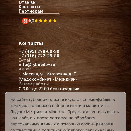
Отзывы
Контакты
Партнёрам
5,0
Контакты
+7 (495) 298-00-30
+7 (916) 772-29-80
E-mail
info@ryboedov.ru
Адрес
г. Москва, ул. Ижорская д. 7,
Хладокомбинат «Меридиан»
Режим работы
С 9:00 до 21:00 без выходных
На сайте ryboedov.ru используются cookie-файлы, в
том числе сервисов веб-аналитики и маркетинга
© 2026,
Рыбоедовъ
— доставка рыбы и
Яндекс.Метрика и Mindbox. Продолжая использовать
морепродуктов в Москве
наш сайт, вы даете согласие на обработку
Предложения на сайте не являются офертой
персональных данных с помощью cookie-файлов в
Разработано в
соответствии с политикой обработки персональных