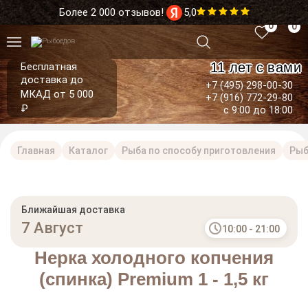
Более 2 000 отзывов!
5,0
0
0
11 лет с вами
Бесплатная
доставка до
+7 (495) 298-00-30
МКАД от 5 000
+7 (916) 772-29-80
₽
с 9:00 до 18:00
Главная
Каталог
Рыба по способу приготовления
Рыб
Ближайшая доставка
7 Август
10:00 - 21:00
Нерка холодного копчения
(спинка) Premium 1 - 1,5 кг