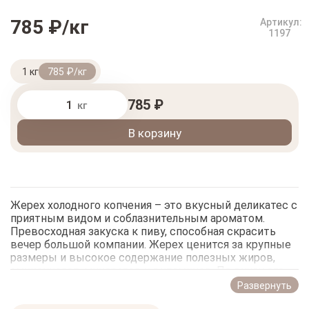
785 ₽/кг
Артикул:
1197
1 кг
785 ₽/кг
785 ₽
кг
В корзину
Жерех холодного копчения – это вкусный деликатес с
приятным видом и соблазнительным ароматом.
Превосходная закуска к пиву, способная скрасить
вечер большой компании. Жерех ценится за крупные
размеры и высокое содержание полезных жиров,
аминокислот, минералов и витаминов. По вкусу его
часто сравнивают с мясом лососевых пород.
Развернуть
Правильно закопченная рыба не накапливает