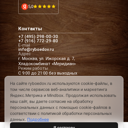
5,0
Контакты
+7 (495) 298-00-30
+7 (916) 772-29-80
E-mail
info@ryboedov.ru
Адрес
г. Москва, ул. Ижорская д. 7,
Хладокомбинат «Меридиан»
Режим работы
С 9:00 до 21:00 без выходных
На сайте ryboedov.ru используются cookie-файлы, в
том числе сервисов веб-аналитики и маркетинга
© 2026,
Рыбоедовъ
— доставка рыбы и
Яндекс.Метрика и Mindbox. Продолжая использовать
морепродуктов в Москве
наш сайт, вы даете согласие на обработку
Предложения на сайте не являются офертой
персональных данных с помощью cookie-файлов в
Разработано в
соответствии с политикой обработки персональных
данных.
Подробнее
Я согласен