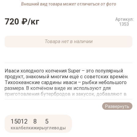
Внешний вид товара может отличаться от фото
720 ₽
/кг
Артикул:
1353
Товара нет в наличии
Иваси холодного копчения Super – это популярный
продукт, знакомый многим ещё с советских времён.
Тихоокеанские сардины иваси – рыбки небольшого
размера. В копчёном виде их используют для
приготовления бутербродов и закусок, добавляют в
салаты или подают с гарниром. Иваси холодного
копчения хорошо сочетаются с отварным
Развернуть
картофелем, вареными яйцами, рисом и овощами.
Идеальная структура мяса, умеренный посол,
150
12
8
5
невероятный аромат и приятный золотистый цвет не
ккал
белки
жиры
углеводы
дают пройти мимо этой вкусной и полезной рыбки.
Незаменимые микроэлементы и Омега-3 жирные