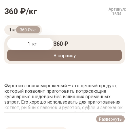
360 ₽/кг
Артикул:
1634
1 кг
360 ₽/кг
360 ₽
кг
В корзину
Фарш из лосося мороженый – это ценный продукт,
который позволит приготовить потрясающие
кулинарные шедевры без излишних временных
затрат. Его хорошо использовать для приготовления
котлет, рыбных палочек и рулетов, суфле и запеканок,
расстегаев, японских пельменей «гёдза», рыбного
торта, тартара из лосося, в качестве начинки для
Развернуть
пирогов и многого другого. Продукт имеет приятную