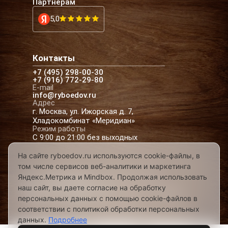
Партнёрам
5,0
Контакты
+7 (495) 298-00-30
+7 (916) 772-29-80
E-mail
info@ryboedov.ru
Адрес
г. Москва, ул. Ижорская д. 7,
Хладокомбинат «Меридиан»
Режим работы
С 9:00 до 21:00 без выходных
На сайте ryboedov.ru используются cookie-файлы, в
том числе сервисов веб-аналитики и маркетинга
© 2026,
Рыбоедовъ
— доставка рыбы и
Яндекс.Метрика и Mindbox. Продолжая использовать
морепродуктов в Москве
наш сайт, вы даете согласие на обработку
Предложения на сайте не являются офертой
персональных данных с помощью cookie-файлов в
Разработано в
соответствии с политикой обработки персональных
данных.
Подробнее