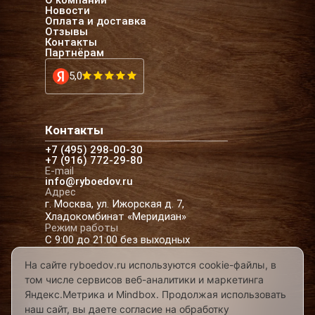
О компании
Новости
Оплата и доставка
Отзывы
Контакты
Партнёрам
5,0
Контакты
+7 (495) 298-00-30
+7 (916) 772-29-80
E-mail
info@ryboedov.ru
Адрес
г. Москва, ул. Ижорская д. 7,
Хладокомбинат «Меридиан»
Режим работы
С 9:00 до 21:00 без выходных
На сайте ryboedov.ru используются cookie-файлы, в
том числе сервисов веб-аналитики и маркетинга
© 2026,
Рыбоедовъ
— доставка рыбы и
Яндекс.Метрика и Mindbox. Продолжая использовать
морепродуктов в Москве
наш сайт, вы даете согласие на обработку