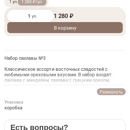
1 уп.
1 280 ₽/уп.
1 280 ₽
уп.
В корзину
Набор пахлавы №3
Классическое ассорти восточных сладостей с
любимыми ореховыми вкусами. В набор входят:
пахлава с миндалём, пахлава с грецким орехом,
пахлава с фисташками и гнёзда с арахисом.
Развернуть
Особенность этой пахлавы — натуральный мёд
вместо сахарного сиропа. Благодаря мёду сладость
Упаковка
получается более мягкой и естественной, а вкус —
коробка
насыщенным, с характерными медовыми нотками.
Тонкое хрустящее тесто, щедрая ореховая начинка и
Есть вопросы?
натуральный мёд создают гармоничное сочетание,