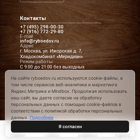
Контакты
+7 (495) 298-00-30
+7 (916) 772-29-80
E-mail
info@ryboedov.ru
Адрес
г. Москва, ул. Ижорская д. 7,
Хладокомбинат «Меридиан»
Режим работы
С 9:00 до 21:00 без выходных
На сайте ryboedov.ru используются cookie-файлы, в
том числе сервисов веб-аналитики и маркетинга
© 2026,
Рыбоедовъ
— доставка рыбы и
Яндекс.Метрика и Mindbox. Продолжая использовать
морепродуктов в Москве
наш сайт, вы даете согласие на обработку
Предложения на сайте не являются офертой
персональных данных с помощью cookie-файлов в
Разработано в
соответствии с политикой обработки персональных
данных.
Подробнее
Я согласен
Главная
Каталог
Избранное
Корзина