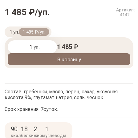
1 485 ₽/уп.
Артикул:
4142
1 уп.
1 485 ₽/уп.
1 485 ₽
уп.
В корзину
Состав: гребешки, масло, перец, сахар, уксусная
кислота 9%, глутамат натрия, соль, чеснок.
Срок хранения: 7суток.
90
18
2
1
ккал
белки
жиры
углеводы